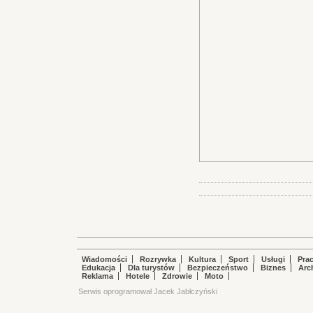
Wiadomości
Rozrywka
Kultura
Sport
Usługi
Pra
Edukacja
Dla turystów
Bezpieczeństwo
Biznes
Arc
Reklama
Hotele
Zdrowie
Moto
Serwis oprogramował Jacek Jabłczyński